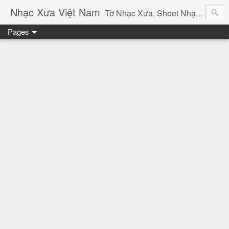
Nhạc Xưa Việt Nam
Tờ Nhạc Xưa, Sheet Nhạc Vàng Bolero Lời Bài Hát Chính Xác Sưu Tầm Âm Thanh Băng Nhạc Xưa Việt Nam
Pages