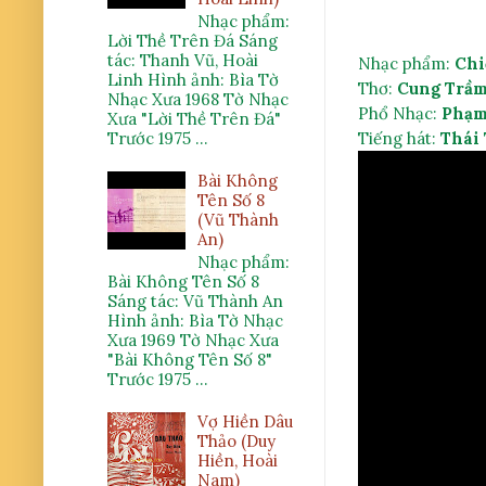
Nhạc phẩm:
Lời Thề Trên Đá Sáng
tác: Thanh Vũ, Hoài
Nhạc phẩm: 
Chi
Linh Hình ảnh: Bìa Tờ
Thơ: 
Cung Trầm
Nhạc Xưa 1968 Tờ Nhạc
Phổ Nhạc: 
Phạm
Xưa "Lời Thề Trên Đá"
Trước 1975 ...
Tiếng hát: 
Thái
Bài Không
Tên Số 8
(Vũ Thành
An)
Nhạc phẩm:
Bài Không Tên Số 8
Sáng tác: Vũ Thành An
Hình ảnh: Bìa Tờ Nhạc
Xưa 1969 Tờ Nhạc Xưa
"Bài Không Tên Số 8"
Trước 1975 ...
Vợ Hiền Dâu
Thảo (Duy
Hiền, Hoài
Nam)