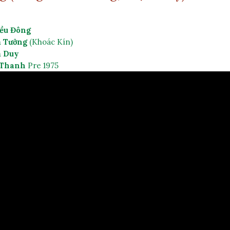
ều Đông
 Tưởng
 (Khoác Kín)

 Duy
 Thanh