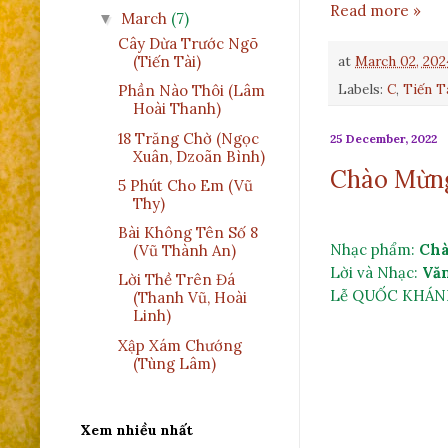
Read more »
March
(7)
▼
Cây Dừa Trước Ngõ
at
March 02, 202
(Tiến Tài)
Labels:
C
,
Tiến T
Phần Nào Thôi (Lâm
Hoài Thanh)
18 Trăng Chờ (Ngọc
25 December, 2022
Xuân, Dzoãn Bình)
Chào Mừng
5 Phút Cho Em (Vũ
Thy)
Bài Không Tên Số 8
Nhạc phẩm: 
Chà
(Vũ Thành An)
Lời và Nhạc: 
Văn
Lời Thề Trên Đá
(Thanh Vũ, Hoài
Linh)
Xập Xám Chướng
(Tùng Lâm)
Xem nhiều nhất