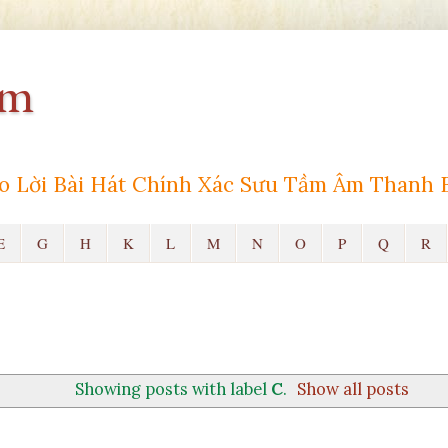
am
ro Lời Bài Hát Chính Xác Sưu Tầm Âm Thanh 
E
G
H
K
L
M
N
O
P
Q
R
Showing posts with label
C
.
Show all posts