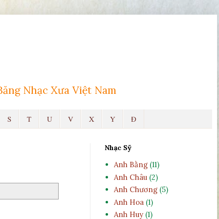
Băng Nhạc Xưa Việt Nam
S
T
U
V
X
Y
Đ
Nhạc Sỹ
Anh Bằng
(11)
Anh Châu
(2)
Anh Chương
(5)
Anh Hoa
(1)
Anh Huy
(1)