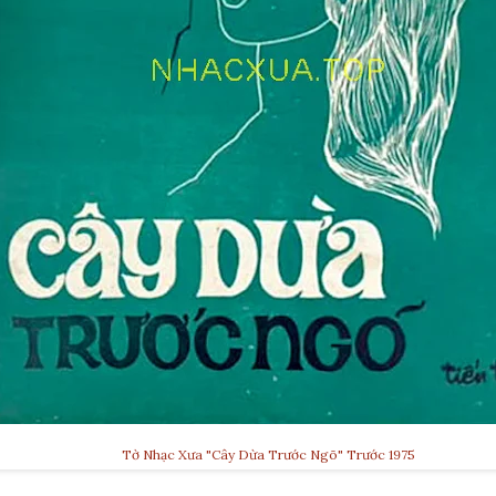
Tờ Nhạc Xưa "Cây Dừa Trước Ngõ" Trước 1975