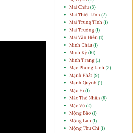
Mai Châu
(3)
Mai Thiết Lĩnh
(2)
Mai Trung Tĩnh
(1)
Mai Trường
(1)
Mai Văn Hiền
(1)
Minh Châu
(1)
Minh Kỳ
(16)
Minh Trang
(1)
Mạc Phong Linh
(3)
Mạnh Phát
(9)
Mạnh Quỳnh
(1)
Mặc Hi
(1)
Mặc Thế Nhân
(8)
Mặc Vũ
(2)
Mộng Bảo
(1)
Mộng Lan
(1)
Mộng Thu Chi
(1)