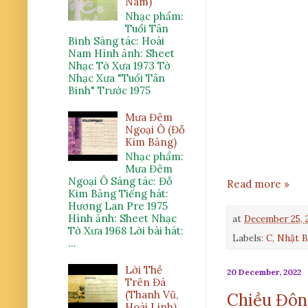
Nam)
Nhạc phẩm:
Tuổi Tân
Binh Sáng tác: Hoài
Nam Hình ảnh: Sheet
Nhạc Tờ Xưa 1973 Tờ
Nhạc Xưa "Tuổi Tân
Binh" Trước 1975
Mưa Đêm
Ngoại Ô (Đỗ
Kim Bảng)
Nhạc phẩm:
Mưa Đêm
Ngoại Ô Sáng tác: Đỗ
Read more »
Kim Bảng Tiếng hát:
Hương Lan Pre 1975
Hình ảnh: Sheet Nhạc
at
December 25, 
Tờ Xưa 1968 Lời bài hát:
Labels:
C
,
Nhật 
...
Lời Thề
20 December, 2022
Trên Đá
(Thanh Vũ,
Chiều Đôn
Hoài Linh)