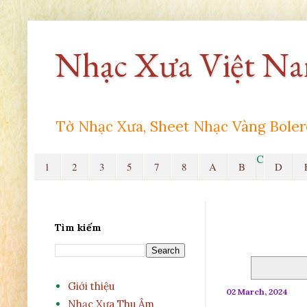
Nhạc Xưa Việt N
Tờ Nhạc Xưa, Sheet Nhạc Vàng Bole
C
1
2
3
5
7
8
A
B
D
Tìm kiếm
Giới thiệu
02 March, 2024
Nhạc Xưa Thu Âm