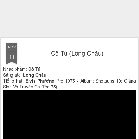
NOV
Cô Tú (Long Châu)
11
Nhạc phẩm:
Cô Tú
Sáng tác:
Long Châu
Tiếng hát:
Elvis Phương
Pre 1975 - Album: Shotguns 10: Giáng
Sinh Và Truyện Ca (Pre 75)