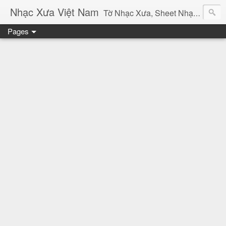
Nhạc Xưa Việt Nam
Tờ Nhạc Xưa, Sheet Nhạc Vàng Bolero Lời Bài Hát Chính Xác Sưu Tầm Âm Thanh Băng Nhạc Xưa Việt Nam
Pages