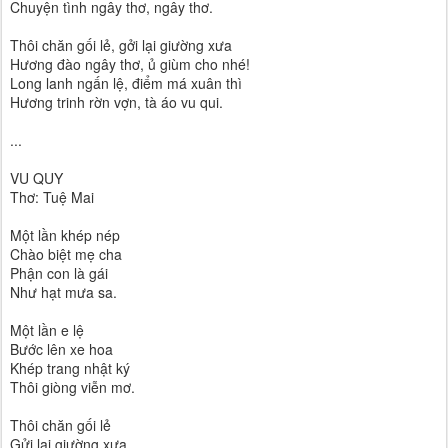
Chuyện tình ngây thơ, ngây thơ.
Thôi chăn gối lẻ, gởi lại giường xưa
Hương đào ngây thơ, ủ giùm cho nhé!
Long lanh ngấn lệ, điểm má xuân thì
Hương trinh rờn vợn, tà áo vu qui.
...
VU QUY
Thơ: Tuệ Mai
Một lần khép nép
Chào biệt mẹ cha
Phận con là gái
Như hạt mưa sa.
Một lần e lệ
Bước lên xe hoa
Khép trang nhật ký
Thôi giòng viễn mơ.
Thôi chăn gối lẻ
Gửi lại giường xưa