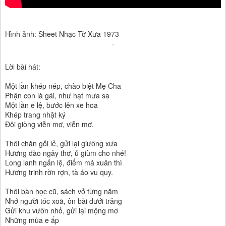
Hình ảnh: Sheet Nhạc Tờ Xưa 1973
Lời bài hát:
Một lần khép nép, chào biệt Mẹ Cha
Phận con là gái, như hạt mưa sa
Một lần e lệ, bước lên xe hoa
Khép trang nhật ký
Đôi giòng viễn mơ, viễn mơ.
Thôi chăn gối lẻ, gửi lại giường xưa
Hương đào ngây thơ, ủ giùm cho nhé!
Long lanh ngấn lệ, điểm má xuân thì
Hương trinh rờn rợn, tà áo vu quy.
Thôi bàn học cũ, sách vở từng năm
Nhớ người tóc xoã, ôn bài dưới trăng
Gửi khu vườn nhỏ, gửi lại mộng mơ
Những mùa e ấp