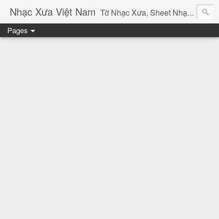
Nhạc Xưa Việt Nam
Tờ Nhạc Xưa, Sheet Nhạc Vàng Bolero Lời Bài Hát Chính Xác Sưu Tầm Âm Thanh Băng Nhạc Xưa Việt Nam
Pages