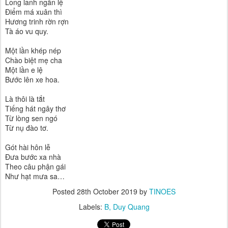
Long lanh ngấn lệ
Điểm má xuân thì
Hương trinh rờn rợn
Tà áo vu quy.
Một lần khép nép
Chào biệt mẹ cha
Một lần e lệ
Bước lên xe hoa.
Là thôi là tắt
Tiếng hát ngây thơ
Từ lòng sen ngó
Từ nụ đào tơ.
Gót hài hôn lễ
Đưa bước xa nhà
Theo câu phận gái
Như hạt mưa sa…
Posted
28th October 2019
by
TINOES
Labels:
B
Duy Quang