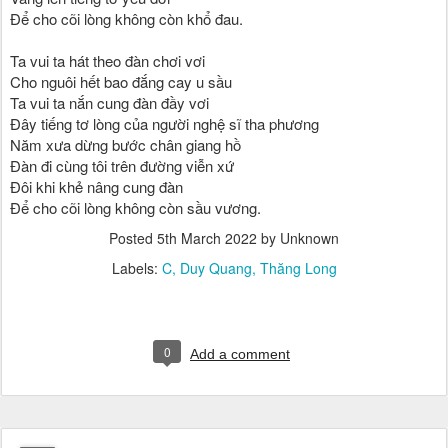
Để cho cõi lòng không còn khổ đau.

Ta vui ta hát theo đàn chơi vơi

Cho nguôi hết bao đắng cay u sầu

Ta vui ta nắn cung đàn đầy vơi

Đây tiếng tơ lòng của người nghệ sĩ tha phương

Năm xưa dừng bước chân giang hồ

Đàn đi cùng tôi trên đường viễn xứ

Đôi khi khẻ nâng cung đàn

Posted
5th March 2022
by Unknown
Labels:
C
Duy Quang
Thăng Long
0
Add a comment